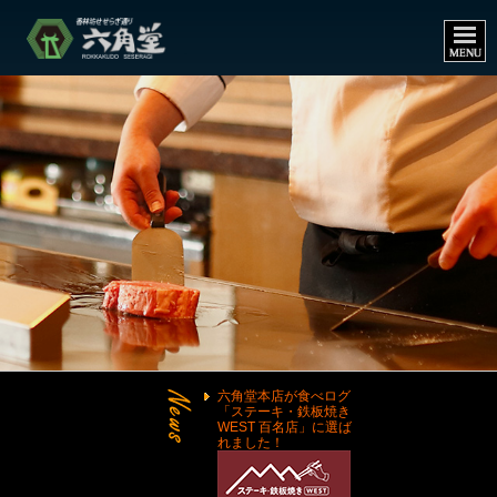
六角堂本店が食べログ
「ステーキ・鉄板焼き
WEST 百名店」に選ば
れました！