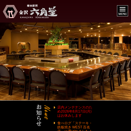
店内メンテナンスのた
め2026年8月17日(月)
はお休みします
食べログ「ステーキ・
鉄板焼き WEST 百名